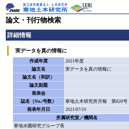
論文・刊行物検索
詳細情報
実データを真の情報に
作成年度
2021年度
論文名
実データを真の情報に
論文名（和訳）
論文副題
発表会
誌名（No./号数）
寒地土木研究所月報 第820号
発表年月日
2021/07/10
所属研究室／機関名
寒地水圏研究グループ長