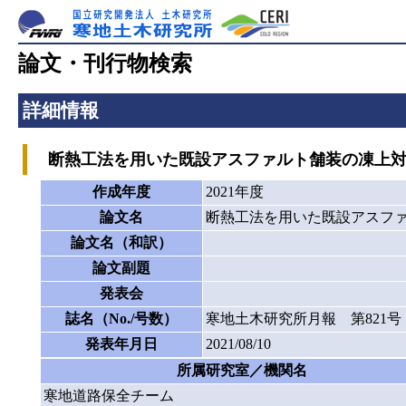
論文・刊行物検索
詳細情報
断熱工法を用いた既設アスファルト舗装の凍上対
作成年度
2021年度
論文名
断熱工法を用いた既設アスフ
論文名（和訳）
論文副題
発表会
誌名（No./号数）
寒地土木研究所月報 第821号
発表年月日
2021/08/10
所属研究室／機関名
寒地道路保全チーム