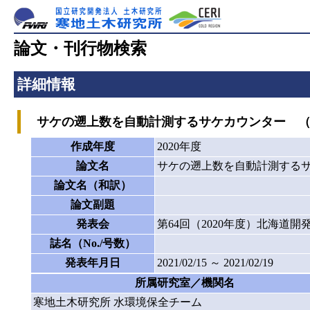
論文・刊行物検索
詳細情報
サケの遡上数を自動計測するサケカウンター （P2
作成年度
2020年度
論文名
サケの遡上数を自動計測するサケ
論文名（和訳）
論文副題
発表会
第64回（2020年度）北海道
誌名（No./号数）
発表年月日
2021/02/15 ～ 2021/02/19
所属研究室／機関名
寒地土木研究所 水環境保全チーム