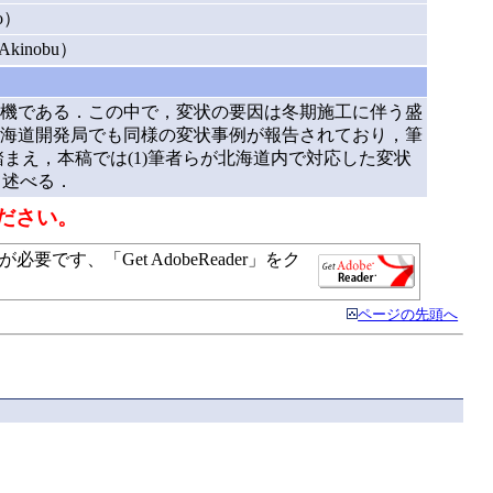
o）
inobu）
契機である．この中で，変状の要因は冬期施工に伴う盛
海道開発局でも同様の変状事例が報告されており，筆
え，本稿では(1)筆者らが北海道内で対応した変状
て述べる．
ださい。
す、「Get AdobeReader」をク
ページの先頭へ