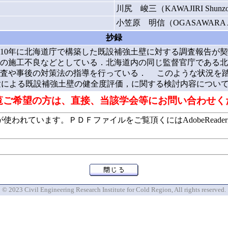
川尻 峻三（KAWAJIRI Shunz
小笠原 明信（OGASAWARA Ak
抄録
010年に北海道庁で構築した既設補強土壁に対する調査報告が
の施工不良などとしている．北海道内の同じ監督官庁である北
査や事後の対策法の指導を行っている． このような状況を踏ま
試験による既設補強土壁の健全度評価，に関する検討内容につい
覧ご希望の方は、直接、当該学会等にお問い合わせく
います。ＰＤＦファイルをご覧頂くにはAdobeReaderが必要で
© 2023 Civil Engineering Research Institute for Cold Region, All rights reserved.