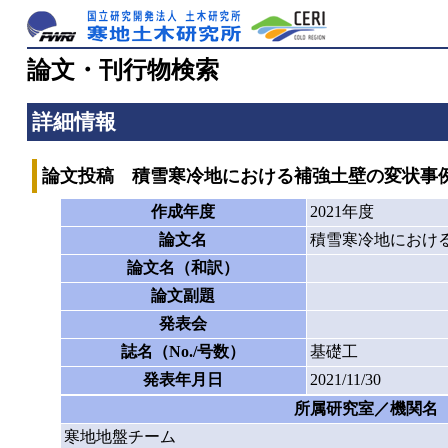
論文・刊行物検索
詳細情報
論文投稿 積雪寒冷地における補強土壁の変状事
作成年度
2021年度
論文名
積雪寒冷地におけ
論文名（和訳）
論文副題
発表会
誌名（No./号数）
基礎工
発表年月日
2021/11/30
所属研究室／機関名
寒地地盤チーム