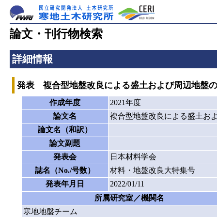
論文・刊行物検索
詳細情報
発表 複合型地盤改良による盛土および周辺地盤の
作成年度
2021年度
論文名
複合型地盤改良による盛土およ
論文名（和訳）
論文副題
発表会
日本材料学会
誌名（No./号数）
材料・地盤改良大特集号
発表年月日
2022/01/11
所属研究室／機関名
寒地地盤チーム