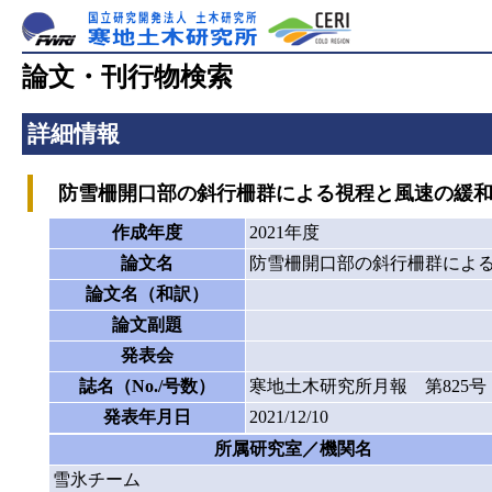
論文・刊行物検索
詳細情報
防雪柵開口部の斜行柵群による視程と風速の緩和
作成年度
2021年度
論文名
防雪柵開口部の斜行柵群によ
論文名（和訳）
論文副題
発表会
誌名（No./号数）
寒地土木研究所月報 第825号
発表年月日
2021/12/10
所属研究室／機関名
雪氷チーム