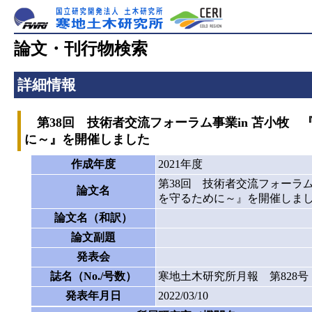
論文・刊行物検索
詳細情報
第38回 技術者交流フォーラム事業in 苫小牧
に～』を開催しました
作成年度
2021年度
第38回 技術者交流フォーラ
論文名
を守るために～』を開催しま
論文名（和訳）
論文副題
発表会
誌名（No./号数）
寒地土木研究所月報 第828号
発表年月日
2022/03/10