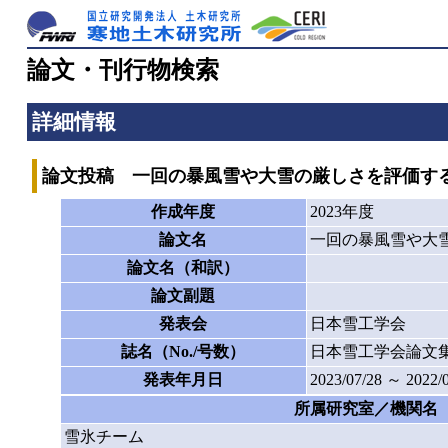
論文・刊行物検索
詳細情報
論文投稿 一回の暴風雪や大雪の厳しさを評価す
作成年度
2023年度
論文名
一回の暴風雪や大
論文名（和訳）
論文副題
発表会
日本雪工学会
誌名（No./号数）
日本雪工学会論文
発表年月日
2023/07/28 ～ 2022/
所属研究室／機関名
雪氷チーム