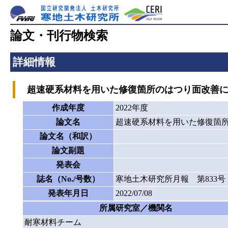
論文・刊行物検索
詳細情報
超速硬系材料を用いた修復箇所のはつり面改善に
作成年度
2022年度
論文名
超速硬系材料を用いた修復箇
論文名（和訳）
論文副題
発表会
誌名（No./号数）
寒地土木研究所月報 第833号
発表年月日
2022/07/08
所属研究室／機関名
耐寒材料チーム