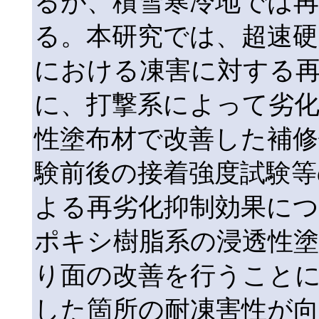
るが、積雪寒冷地では
る。本研究では、超速硬
における凍害に対する再
に、打撃系によって劣
性塗布材で改善した補修
験前後の接着強度試験等
よる再劣化抑制効果に
ポキシ樹脂系の浸透性
り面の改善を行うこと
した箇所の耐凍害性が向