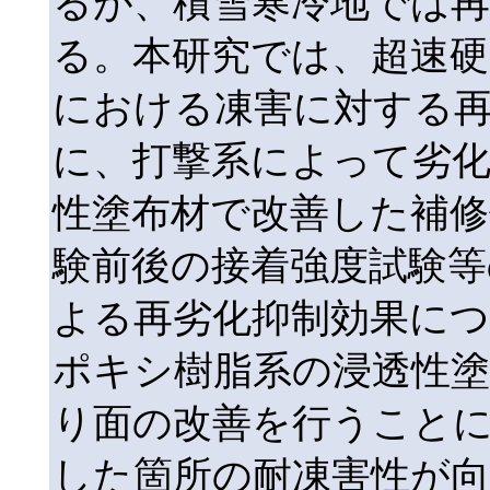
るが、積雪寒冷地では
る。本研究では、超速硬
における凍害に対する再
に、打撃系によって劣
性塗布材で改善した補修
験前後の接着強度試験等
よる再劣化抑制効果に
ポキシ樹脂系の浸透性
り面の改善を行うこと
した箇所の耐凍害性が向