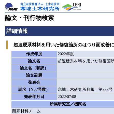
論文・刊行物検索
詳細情報
超速硬系材料を用いた修復箇所のはつり面改善に
作成年度
2022年度
論文名
超速硬系材料を用いた修復箇
論文名（和訳）
論文副題
発表会
誌名（No./号数）
寒地土木研究所月報 第833号
発表年月日
2022/07/08
所属研究室／機関名
耐寒材料チーム