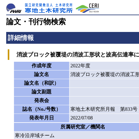
論文・刊行物検索
詳細情報
消波ブロック被覆堤の消波工形状と波高伝達率に
作成年度
2022年度
論文名
消波ブロック被覆堤の消波工
論文名（和訳）
論文副題
発表会
誌名（No./号数）
寒地土木研究所月報 第833号
発表年月日
2022/07/08
所属研究室／機関名
寒冷沿岸域チーム