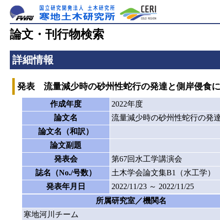
論文・刊行物検索
詳細情報
発表 流量減少時の砂州性蛇行の発達と側岸侵食
作成年度
2022年度
論文名
流量減少時の砂州性蛇行の発
論文名（和訳）
論文副題
発表会
第67回水工学講演会
誌名（No./号数）
土木学会論文集B1（水工学）
発表年月日
2022/11/23 ～ 2022/11/25
所属研究室／機関名
寒地河川チーム