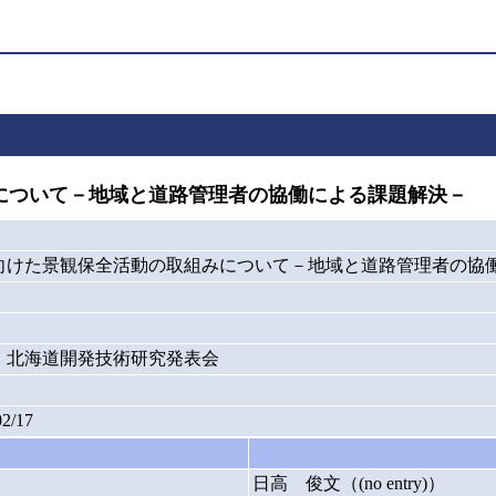
いて－地域と道路管理者の協働による課題解決－ （P
けた景観保全活動の取組みについて－地域と道路管理者の協働に
年度）北海道開発技術研究発表会
02/17
日高 俊文（(no entry)）