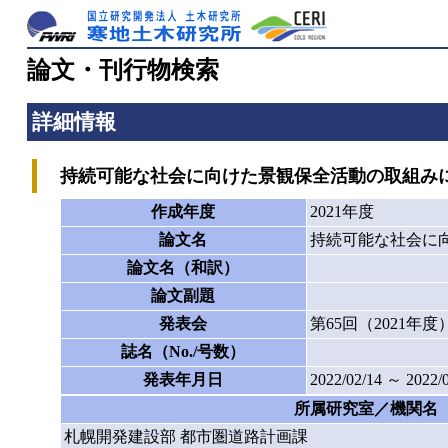
論文・刊行物検索
詳細情報
持続可能な社会に向けた景観保全活動の取組みにつ
作成年度
2021年度
論文名
持続可能な社会に向
論文名（和訳）
論文副題
発表会
第65回（2021
誌名（No./号数）
発表年月日
2022/02/14 ～ 2022/
所属研究室／機関名
札幌開発建設部 都市圏道路計画課