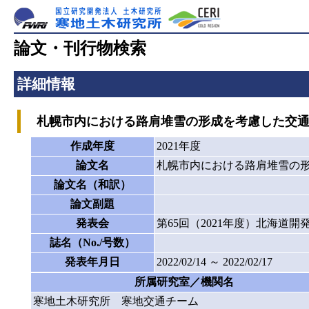
論文・刊行物検索
詳細情報
札幌市内における路肩堆雪の形成を考慮した交通性能
作成年度
2021年度
論文名
札幌市内における路肩堆雪の形成
論文名（和訳）
論文副題
発表会
第65回（2021年度）北海道
誌名（No./号数）
発表年月日
2022/02/14 ～ 2022/02/17
所属研究室／機関名
寒地土木研究所 寒地交通チーム