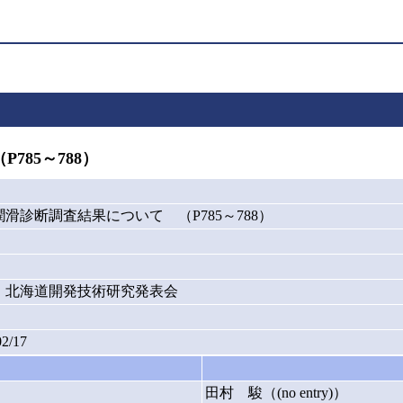
85～788）
滑診断調査結果について （P785～788）
年度）北海道開発技術研究発表会
02/17
田村 駿（(no entry)）