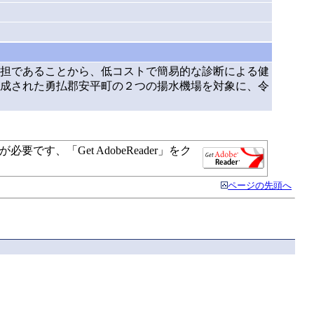
担であることから、低コストで簡易的な診断による健
成された勇払郡安平町の２つの揚水機場を対象に、令
す、「Get AdobeReader」をク
ページの先頭へ