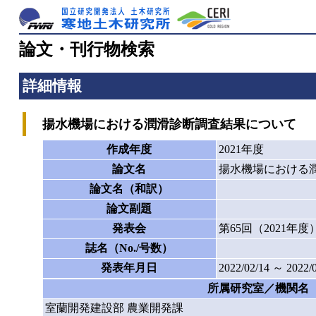
論文・刊行物検索
詳細情報
揚水機場における潤滑診断調査結果について （P7
作成年度
2021年度
論文名
揚水機場における潤
論文名（和訳）
論文副題
発表会
第65回（2021
誌名（No./号数）
発表年月日
2022/02/14 ～ 2022/
所属研究室／機関名
室蘭開発建設部 農業開発課