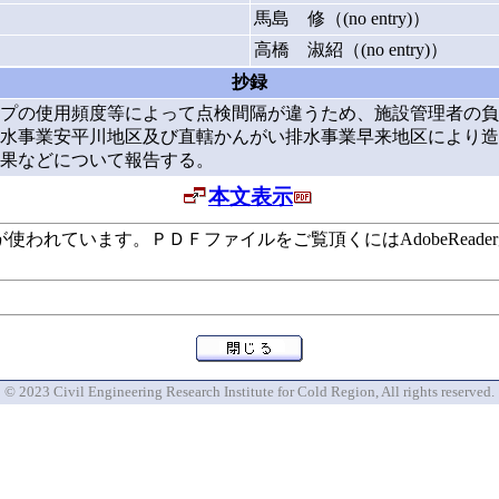
馬島 修（(no entry)）
高橋 淑紹（(no entry)）
抄録
プの使用頻度等によって点検間隔が違うため、施設管理者の負
水事業安平川地区及び直轄かんがい排水事業早来地区により造
果などについて報告する。
本文表示
います。ＰＤＦファイルをご覧頂くにはAdobeReaderが必要で
© 2023 Civil Engineering Research Institute for Cold Region, All rights reserved.