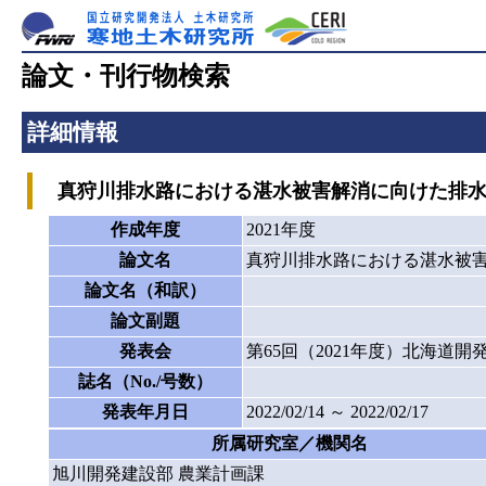
論文・刊行物検索
詳細情報
真狩川排水路における湛水被害解消に向けた排水路施
作成年度
2021年度
論文名
真狩川排水路における湛水被害
論文名（和訳）
論文副題
発表会
第65回（2021年度）北海道
誌名（No./号数）
発表年月日
2022/02/14 ～ 2022/02/17
所属研究室／機関名
旭川開発建設部 農業計画課