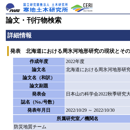
論文・刊行物検索
詳細情報
発表 北海道における周氷河地形研究の現状とそ
作成年度
2022年度
論文名
北海道における周氷河地形研
論文名（和訳）
論文副題
発表会
日本山の科学会2022秋季研究
誌名（No./号数）
発表年月日
2022/10/29 ～ 2022/10/30
所属研究室／機関名
防災地質チーム