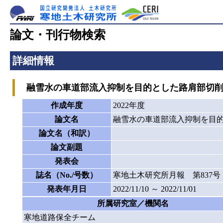
論文・刊行物検索
詳細情報
融雪水の車道部流入抑制を目的とした路肩部切削
作成年度
2022年度
論文名
融雪水の車道部流入抑制を目
論文名（和訳）
論文副題
発表会
誌名（No./号数）
寒地土木研究所月報 第837号
発表年月日
2022/11/10 ～ 2022/11/01
所属研究室／機関名
寒地道路保全チーム