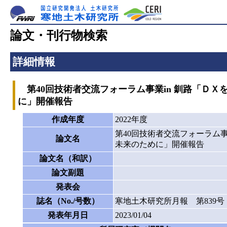
論文・刊行物検索
詳細情報
第40回技術者交流フォーラム事業in 釧路「Ｄ
に」開催報告
作成年度
2022年度
第40回技術者交流フォーラム
論文名
未来のために」開催報告
論文名（和訳）
論文副題
発表会
誌名（No./号数）
寒地土木研究所月報 第839号
発表年月日
2023/01/04