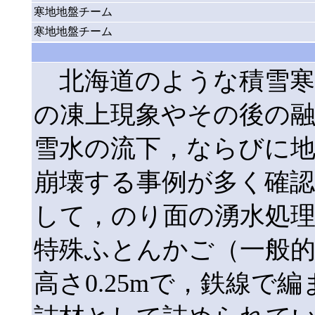
寒地地盤チーム
寒地地盤チーム
北海道のような積雪寒
の凍上現象やその後の
雪水の流下，ならびに
崩壊する事例が多く確
して，のり面の湧水処
特殊ふとんかご（一般的なサ
高さ0.25mで，鉄線で