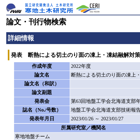
論文・刊行物検索
詳細情報
発表 断熱による切土のり面の凍上・凍結融解対
作成年度
2022年度
論文名
断熱による切土のり面の凍上
論文名（和訳）
論文副題
発表会
第63回地盤工学会北海道支部
誌名（No./号数）
地盤工学会北海道支部技術報告
発表年月日
2023/01/26 ～ 2023/01/27
所属研究室／機関名
寒地地盤チーム