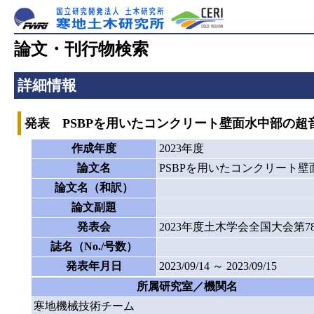
論文・刊行物検索
詳細情報
発表 PSBPを用いたコンクリート壁面水中部の超
作成年度
2023年度
論文名
PSBPを用いたコンクリート
論文名（和訳）
論文副題
発表会
2023年度土木学会全国大会第
誌名（No./号数）
発表年月日
2023/09/14 ～ 2023/09/15
所属研究室／機関名
寒地機械技術チーム