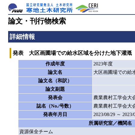
論文・刊行物検索
詳細情報
発表 大区画圃場での給水区域を分けた地下灌漑
作成年度
2023年度
論文名
大区画圃場での給
論文名（和訳）
論文副題
発表会
農業農村工学会大
誌名（No./号数）
農業農村工学会大
発表年月日
2023/08/29 ～ 2023/
所属研究室／機関名
資源保全チーム