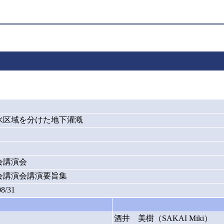
水区域を分けた地下灌漑
会講演会
会講演会講演要旨集
08/31
酒井 美樹（SAKAI Miki）