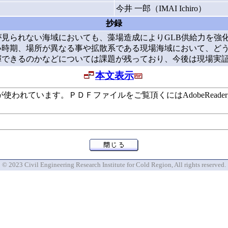
今井 一郎（IMAI Ichiro）
抄録
が見られない海域においても、藻場造成によりGLB供給力を強
い時期、場所が異なる事や拡散系である現場海域において、ど
揮できるのかなどについては課題が残っており、今後は現場実
本文表示
います。ＰＤＦファイルをご覧頂くにはAdobeReaderが必要で
© 2023 Civil Engineering Research Institute for Cold Region, All rights reserved.