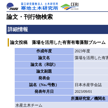
論文・刊行物検索
詳細情報
論文投稿 藻場を活用した有害有毒藻類ブルーム（
作成年度
2023年度
論文名
藻場を活用した有
論文名（和訳）
論文副題
発表会
誌名（No./号数）
日本水産学会誌
発表年月日
2023/09/01
所属研究室／機関名
水産土木チーム