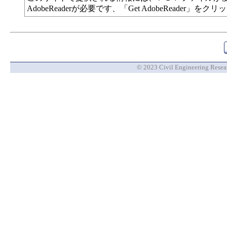
AdobeReaderが必要です、「Get AdobeReade
© 2023 Civil Engineering Researc