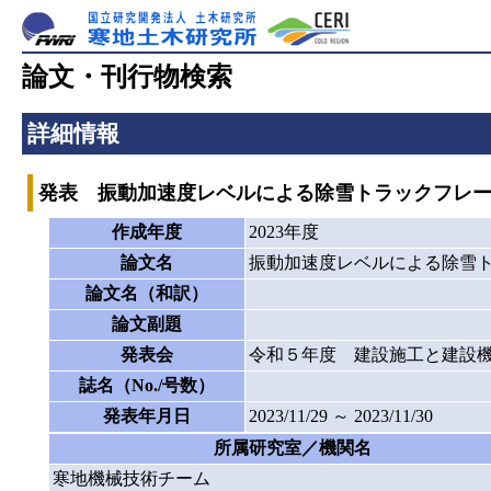
論文・刊行物検索
詳細情報
発表 振動加速度レベルによる除雪トラックフレ
作成年度
2023年度
論文名
振動加速度レベルによる除雪
論文名（和訳）
論文副題
発表会
令和５年度 建設施工と建設
誌名（No./号数）
発表年月日
2023/11/29 ～ 2023/11/30
所属研究室／機関名
寒地機械技術チーム