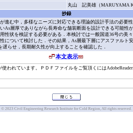
丸山 記美雄（MARUYAMA Ki
抄録
が進む中，多様なニーズに対応できる理論的設計手法の必要性
いAs層厚でありながら長寿命な舗装断面を設計できる可能性が
用性状を検証する必要がある．本検討では一般国道36号の美々
久性について検討した．その結果，As層最下層にアスファルト
生を遅らせ，長期耐久性が向上することを確認した．
本文表示
います。ＰＤＦファイルをご覧頂くにはAdobeReaderが必要で
© 2023 Civil Engineering Research Institute for Cold Region, All rights reserved.