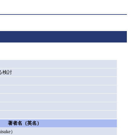
る検討
著者名（英名）
suke）