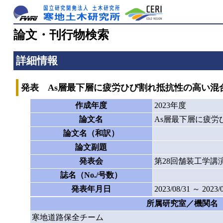
論文・刊行物検索
詳細情報
発表 As層最下層に疲労ひび割れ抵抗性の高い混
作成年度
2023年度
論文名
As層最下層に疲
論文名（和訳）
論文副題
発表会
第28回舗装工学講
誌名（No./号数）
発表年月日
2023/08/31 ～ 2023/
所属研究室／機関名
寒地道路保全チーム