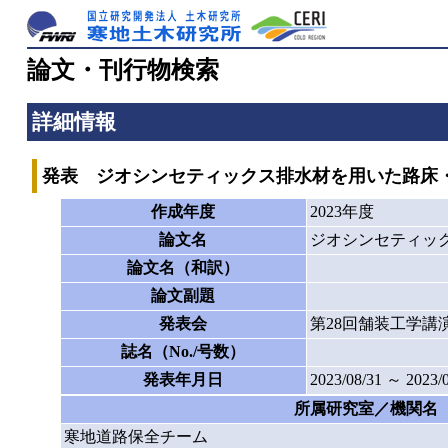
論文・刊行物検索
詳細情報
発表 ジオシンセティックス排水材を用いた路床
作成年度
2023年度
論文名
ジオシンセティッ
論文名（和訳）
論文副題
発表会
第28回舗装工学講
誌名（No./号数）
発表年月日
2023/08/31 ～ 2023/
所属研究室／機関名
寒地道路保全チーム