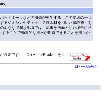
mio）
ポットホールなどの損傷が発生する．この要因の一つ
するジオシンセティックス排水材を用いた試験施工を
のような湿潤な地域では，流末を法面とした場合に路
とすることで効果的な排水が期待できることを明らか
す、「Get AdobeReader」をク
ページの先頭へ