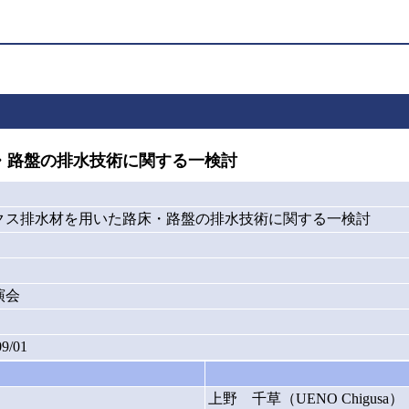
・路盤の排水技術に関する一検討
クス排水材を用いた路床・路盤の排水技術に関する一検討
演会
09/01
上野 千草（UENO Chigusa）