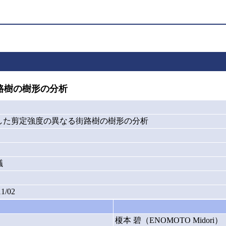
路樹の樹形の分析
した剪定強度の異なる街路樹の樹形の分析
議
11/02
榎本 碧（ENOMOTO Midori）