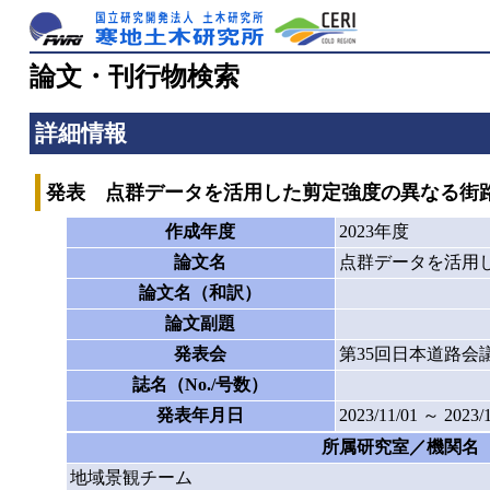
論文・刊行物検索
詳細情報
発表 点群データを活用した剪定強度の異なる街
作成年度
2023年度
論文名
点群データを活用
論文名（和訳）
論文副題
発表会
第35回日本道路会
誌名（No./号数）
発表年月日
2023/11/01 ～ 2023/
所属研究室／機関名
地域景観チーム