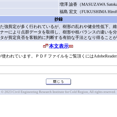
増澤 諭香（MASUZAWA Satok
福島 宏文（FUKUSHIMA Hirof
抄録
た強剪定が多く行われているが、樹形の乱れや健全性低下、維
ナーにより点群データを取得し、樹形や枝バランスの違いを分
タが剪定良否を客観的に判断する有効な手法となり得ることが
本文表示
います。ＰＤＦファイルをご覧頂くにはAdobeReaderが必要で
© 2023 Civil Engineering Research Institute for Cold Region, All rights reserved.