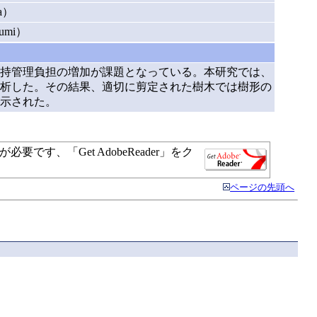
a）
umi）
持管理負担の増加が課題となっている。本研究では、
析した。その結果、適切に剪定された樹木では樹形の
示された。
す、「Get AdobeReader」をク
ページの先頭へ