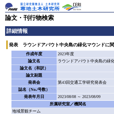
論文・刊行物検索
詳細情報
発表 ラウンドアバウト中央島の緑化マウンドに
作成年度
2023年度
論文名
ラウンドアバウト中央島の緑
論文名（和訳）
論文副題
発表会
第43回交通工学研究発表会
誌名（No./号数）
発表年月日
2023/08/08 ～ 2023/08/09
所属研究室／機関名
地域景観チーム