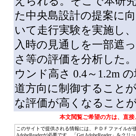
えられる。そこで本研
た中央島設計の提案に向
いて走行実験を実施し
入時の見通しを一部遮
さ等の評価を分析した。こ
ウンド高さ 0.4～1.2
道方向に制御すること
な評価が高くなること
本文閲覧ご希望の方は、直接
このサイトで提供される情報には、ＰＤＦファイルが
AdobeReaderが必要です、「Get AdobeReade