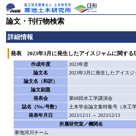
論文・刊行物検索
詳細情報
発表 2023年3月に発生したアイスジャムに関す
作成年度
2023年度
論文名
2023年3月に発生したアイ
論文名（和訳）
論文副題
発表会
第68回水工学講演会
誌名（No./号数）
土木学会論文集特集号（水工
発表年月日
2023/12/11 ～ 2023/12/13
所属研究室／機関名
寒地河川チーム