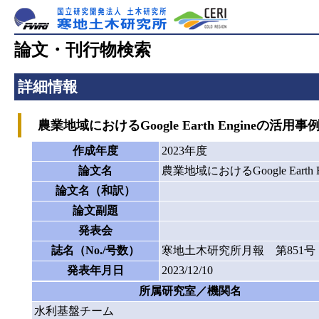
論文・刊行物検索
詳細情報
農業地域におけるGoogle Earth Engineの活用事
作成年度
2023年度
論文名
農業地域におけるGoogle Earth
論文名（和訳）
論文副題
発表会
誌名（No./号数）
寒地土木研究所月報 第851号
発表年月日
2023/12/10
所属研究室／機関名
水利基盤チーム