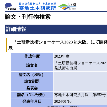
論文・刊行物検索
詳細情報
「土研新技術ショーケース2023 in大阪」にて
展
作成年度
2023年度
「土研新技術ショーケース202
論文名
発技術を出展
論文名（和訳）
論文副題
発表会
誌名（No./号数）
寒地土木研究所月報 第852号
発表年月日
2024/01/10