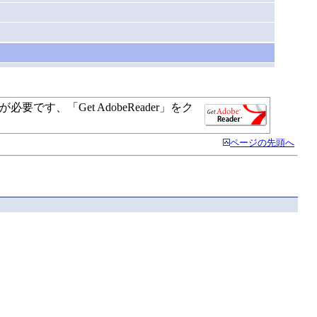
）
す、「Get AdobeReader」をク
ページの先頭へ