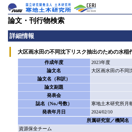
論文・刊行物検索
詳細情報
大区画水田の不同沈下リスク抽出のための水稲
作成年度
2023年度
論文名
大区画水田の不同
論文名（和訳）
論文副題
発表会
誌名（No./号数）
寒地土木研究所月報
発表年月日
2024/02/10
所属研究室／機関名
資源保全チーム