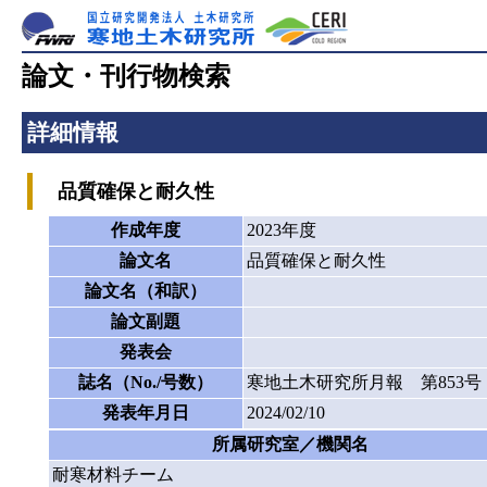
論文・刊行物検索
詳細情報
品質確保と耐久性
作成年度
2023年度
論文名
品質確保と耐久性
論文名（和訳）
論文副題
発表会
誌名（No./号数）
寒地土木研究所月報 第853号
発表年月日
2024/02/10
所属研究室／機関名
耐寒材料チーム