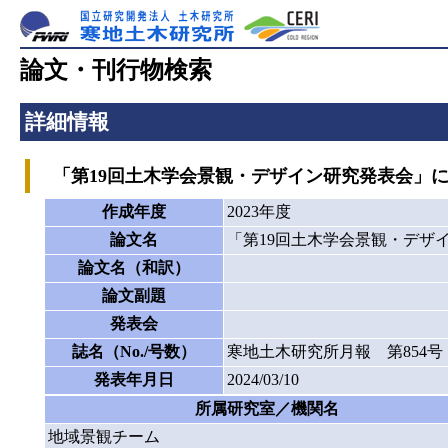
論文・刊行物検索
詳細情報
「第19回土木学会景観・デザイン研究発表会」に
作成年度
2023年度
論文名
「第19回土木学会景観・デザ
論文名（和訳）
論文副題
発表会
誌名（No./号数）
寒地土木研究所月報 第854号
発表年月日
2024/03/10
所属研究室／機関名
地域景観チーム