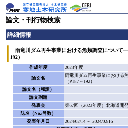
論文・刊行物検索
詳細情報
雨竜川ダム再生事業における魚類調査について― 環
192）
作成年度
2023年度
雨竜川ダム再生事業における魚
論文名
（P187～192）
論文名（和訳）
論文副題
発表会
第67回（2023年度）北海道
誌名（No./号数）
発表年月日
2024/02/14 ～ 2024/02/16