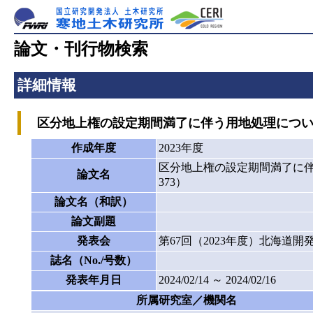
論文・刊行物検索
詳細情報
区分地上権の設定期間満了に伴う用地処理について―2
作成年度
2023年度
区分地上権の設定期間満了に伴う
論文名
373）
論文名（和訳）
論文副題
発表会
第67回（2023年度）北海道
誌名（No./号数）
発表年月日
2024/02/14 ～ 2024/02/16
所属研究室／機関名