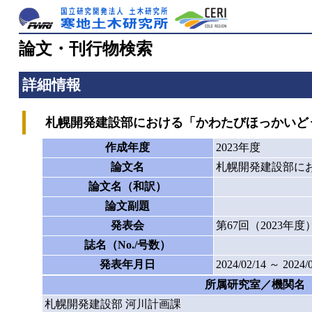
論文・刊行物検索
詳細情報
札幌開発建設部における「かわたびほっかいどう」
作成年度
2023年度
論文名
札幌開発建設部にお
論文名（和訳）
論文副題
発表会
第67回（2023
誌名（No./号数）
発表年月日
2024/02/14 ～ 2024/
所属研究室／機関名
札幌開発建設部 河川計画課