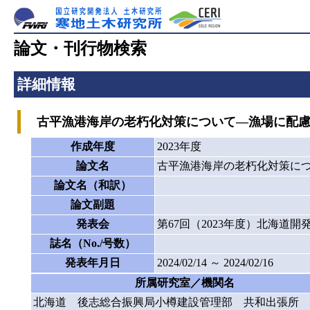
論文・刊行物検索
詳細情報
古平漁港海岸の老朽化対策について―漁場に配慮した
作成年度
2023年度
論文名
古平漁港海岸の老朽化対策につい
論文名（和訳）
論文副題
発表会
第67回（2023年度）北海道
誌名（No./号数）
発表年月日
2024/02/14 ～ 2024/02/16
所属研究室／機関名
北海道 後志総合振興局小樽建設管理部 共和出張所