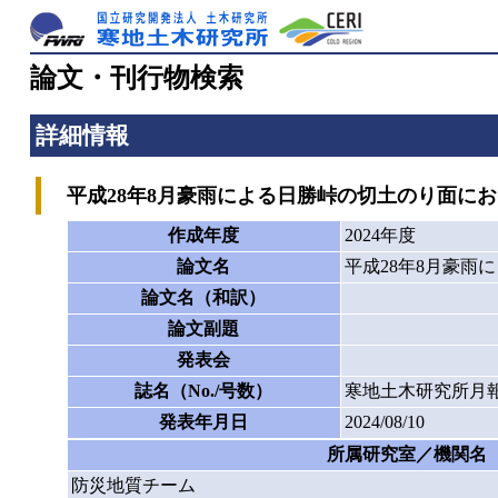
論文・刊行物検索
詳細情報
平成28年8月豪雨による日勝峠の切土のり面に
作成年度
2024年度
論文名
平成28年8月豪
論文名（和訳）
論文副題
発表会
誌名（No./号数）
寒地土木研究所月報
発表年月日
2024/08/10
所属研究室／機関名
防災地質チーム