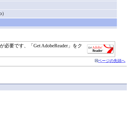
）
o）
す、「Get AdobeReader」をク
ページの先頭へ