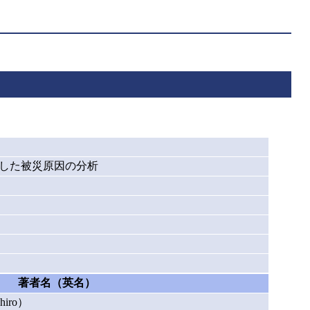
目した被災原因の分析
著者名（英名）
iro）