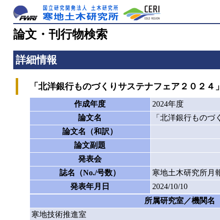
論文・刊行物検索
詳細情報
「北洋銀行ものづくりサステナフェア２０２４
作成年度
2024年度
論文名
「北洋銀行ものづ
論文名（和訳）
論文副題
発表会
誌名（No./号数）
寒地土木研究所月報
発表年月日
2024/10/10
所属研究室／機関名
寒地技術推進室