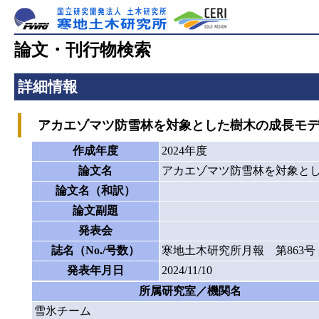
論文・刊行物検索
詳細情報
アカエゾマツ防雪林を対象とした樹木の成長モデ
作成年度
2024年度
論文名
アカエゾマツ防雪林を対象と
論文名（和訳）
論文副題
発表会
誌名（No./号数）
寒地土木研究所月報 第863号
発表年月日
2024/11/10
所属研究室／機関名
雪氷チーム