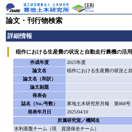
論文・刊行物検索
詳細情報
稲作における生産費の状況と自動走行農機の活用
作成年度
2025年度
論文名
稲作における生産費の状況と
論文名（和訳）
論文副題
発表会
誌名（No./号数）
寒地土木研究所月報 第868号
発表年月日
2025/04/10
所属研究室／機関名
水利基盤チーム（現 資源保全チーム）