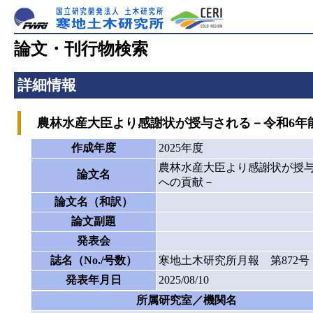
論文・刊行物検索
詳細情報
農林水産大臣より感謝状が授与される－令和6年
作成年度
2025年度
農林水産大臣より感謝状が授与
論文名
への貢献－
論文名（和訳）
論文副題
発表会
誌名（No./号数）
寒地土木研究所月報 第872号
発表年月日
2025/08/10
所属研究室／機関名