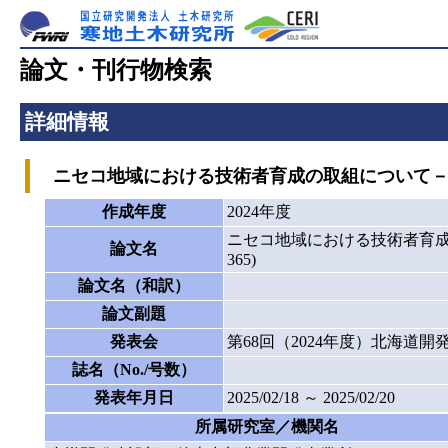
論文・刊行物検索
詳細情報
ニセコ地域における技術者育成の取組について－若手・
作成年度
2024年度
ニセコ地域における技術者育成
論文名
365)
論文名（和訳）
論文副題
発表会
第68回（2024年度）北海道
誌名（No./号数）
発表年月日
2025/02/18 ～ 2025/02/20
所属研究室／機関名