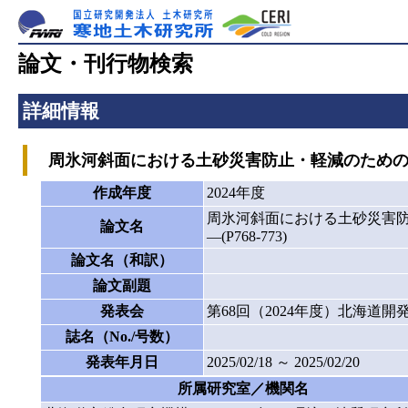
論文・刊行物検索
詳細情報
周氷河斜面における土砂災害防止・軽減のための調査と
作成年度
2024年度
周氷河斜面における土砂災害防
論文名
―(P768-773)
論文名（和訳）
論文副題
発表会
第68回（2024年度）北海道
誌名（No./号数）
発表年月日
2025/02/18 ～ 2025/02/20
所属研究室／機関名