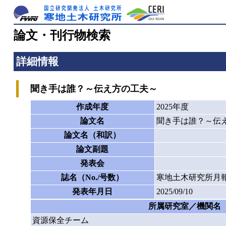
論文・刊行物検索
詳細情報
聞き手は誰？～伝え方の工夫～
作成年度
2025年度
論文名
聞き手は誰？～伝
論文名（和訳）
論文副題
発表会
誌名（No./号数）
寒地土木研究所月報
発表年月日
2025/09/10
所属研究室／機関名
資源保全チーム