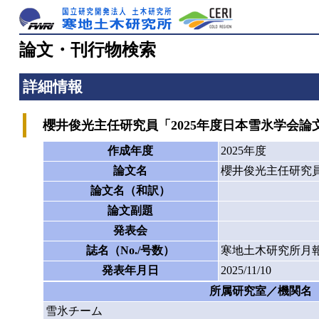
論文・刊行物検索
詳細情報
櫻井俊光主任研究員「2025年度日本雪氷学会論
作成年度
2025年度
論文名
櫻井俊光主任研究員
論文名（和訳）
論文副題
発表会
誌名（No./号数）
寒地土木研究所月報
発表年月日
2025/11/10
所属研究室／機関名
雪氷チーム