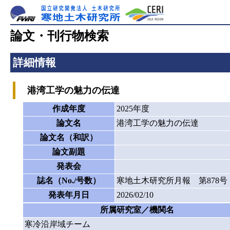
論文・刊行物検索
詳細情報
港湾工学の魅力の伝達
作成年度
2025年度
論文名
港湾工学の魅力の伝達
論文名（和訳）
論文副題
発表会
誌名（No./号数）
寒地土木研究所月報 第878号
発表年月日
2026/02/10
所属研究室／機関名
寒冷沿岸域チーム