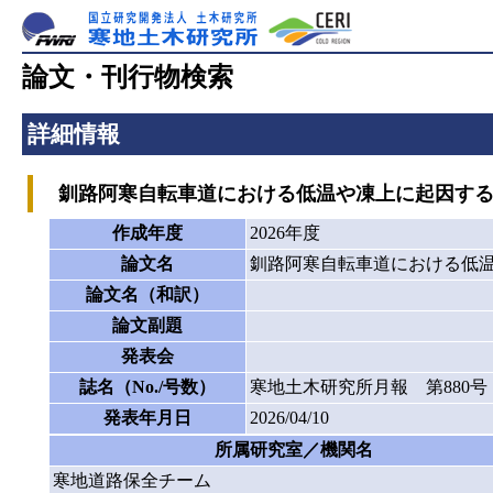
論文・刊行物検索
詳細情報
釧路阿寒自転車道における低温や凍上に起因する
作成年度
2026年度
論文名
釧路阿寒自転車道における低温
論文名（和訳）
論文副題
発表会
誌名（No./号数）
寒地土木研究所月報 第880号
発表年月日
2026/04/10
所属研究室／機関名
寒地道路保全チーム