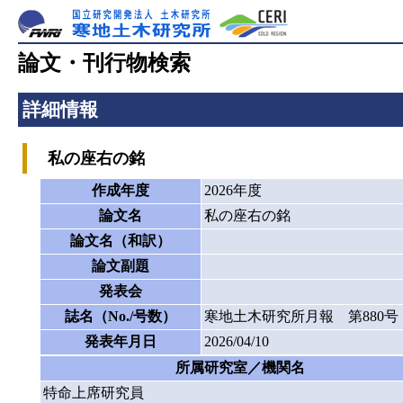
論文・刊行物検索
詳細情報
私の座右の銘
作成年度
2026年度
論文名
私の座右の銘
論文名（和訳）
論文副題
発表会
誌名（No./号数）
寒地土木研究所月報 第880号
発表年月日
2026/04/10
所属研究室／機関名
特命上席研究員